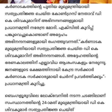
കർണാടകത്തിൻ്റെ പുതിയ മുഖ്യമന്ത്രിയായി
സത്യപ്രതിജ്ഞ ചെയ്ത കോൺഗ്രസ് നേതാവ് ഡി
കെ ശിവകുമാറിന് അഭിനന്ദനങ്ങളുമായി
പ്രധാനമന്ത്രി നരേന്ദ്ര മോദി. എക്സിൽ കുറിപ്പ്
പങ്കുവെച്ചുകൊണ്ടാണ് അദ്ദേഹം
അഭിനന്ദനങ്ങളുമായി രംഗത്തുവന്നത്.”കർണാടക
മുഖ്യമന്ത്രിയായി സത്യപ്രതിജ്ഞ ചെയ്ത ഡി കെ
ശിവകുമാറിന് അഭിനന്ദനങ്ങൾ. അദ്ദേഹത്തിന്റെ
ഭരണകാലത്തിന് എല്ലാവിധ ആശംസകളും നേരുന്നു.
ജനങ്ങളുടെ ക്ഷേമത്തിനായി കേന്ദ്ര സർക്കാർ
കർണാടക സർക്കാരുമായി ചേർന്ന് പ്രവർത്തിക്കും”-
പ്രധാനമന്ത്രി കുറിച്ചു.
ബെംഗളൂരുവിലെ ലോക്ഭവനിൽ നടന്ന ചടങ്ങിലാണ്
സംസ്ഥാനത്തിൻ്റെ 24-ാമത് മുഖ്യമന്ത്രിയായി ഡി കെ
ശിവകുമാർ സത്യപ്രതിജ്ഞ ചെയ്ത്