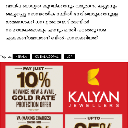
വായ്പ ബാധ്യത കുറയ്ക്കാനും വരുമാനം കൂട്ടാനും
മെച്ചപ്പെട്ട സാമ്പത്തിക സ്ഥിതി നേടിയെടുക്കാനുള്ള
ശ്രമങ്ങൾക്ക് ധന ഉത്തരവാദിത്വബിൽ
സഹായകരമാകും എന്നും മന്ത്രി പറഞ്ഞു സഭ
ഏകകണ്ഠമായാണ് ബിൽ പാസാക്കിയത്
Topics:
KERALA
KN BALAGOPAL
LDF