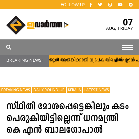
FOLLOW US:
07
AUG,
FRIDAY
BREAKING NEWS:
അർജുൻ ആയങ്കിക്കായി വ്യാപക തിരച്ചിൽ; ഉടൻ പിടികൂ
BREAKING NEWS
DAILY ROUND-UP
KERALA
LATEST NEWS
സ്ഥിതി മോശപ്പെട്ടെങ്കിലും കടം
പെരുകിയിട്ടില്ലെന്ന് ധനമന്ത്രി
കെ എൻ ബാലഗോപാൽ