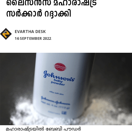
ലൈസൻസ് മഹാരാഷ്ട്ര
സർക്കാർ റദ്ദാക്കി
EVARTHA DESK
16 SEPTEMBER 2022
മഹാരാഷ്ട്രയിൽ ബേബി പൗഡർ