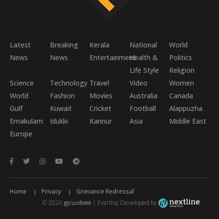
Latest
Breaking
Kerala
National
World
News
News
Entertainment
Health &
Politics
Life Style
Religion
Science
Technology
Travel
Video
Women
World
Fashion
Movies
Australia
Canada
Gulf
Kuwait
Cricket
Football
Alappuzha
Ernakulam
Idukki
Kannur
Asia
Middle East
Europe
Home
Privacy
Grievance Redressal
© 2026 ഇവാർത്ത | Evartha; Developed by