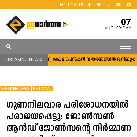
FOLLOW US:
07
AUG,
FRIDAY
BREAKING NEWS:
സാമൂഹ്യ ക്ഷേമ പെൻഷൻ വിതരണത്തിൽ വൻമാറ്റം; വീടു
BREAKING NEWS
NATIONAL
ഗുണനിലവാര പരിശോധനയിൽ
പരാജയപ്പെട്ടു; ജോൺസൺ
ആൻഡ് ജോൺസന്റെ നിർമ്മാണ