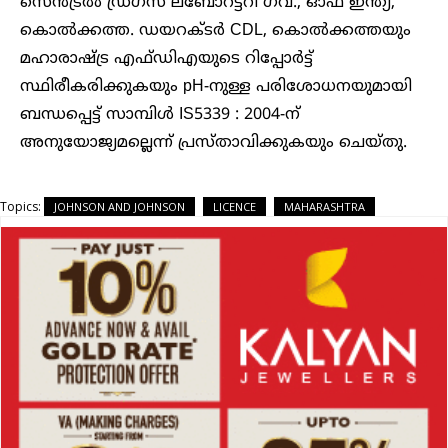
സെൻട്രൽ ഡ്രഗ്സ് ലബോറട്ടറി ഗവ., ഓഫ് ഇന്ത്യ,
കൊൽക്കത്ത. ഡയറക്ടർ CDL, കൊൽക്കത്തയും
മഹാരാഷ്ട്ര എഫ്ഡിഎയുടെ റിപ്പോർട്ട്
സ്ഥിരീകരിക്കുകയും pH-നുള്ള പരിശോധനയുമായി
ബന്ധപ്പെട്ട് സാമ്പിൾ IS5339 : 2004-ന്
അനുയോജ്യമല്ലെന്ന് പ്രസ്താവിക്കുകയും ചെയ്തു.
Topics:
JOHNSON AND JOHNSON
LICENCE
MAHARASHTRA