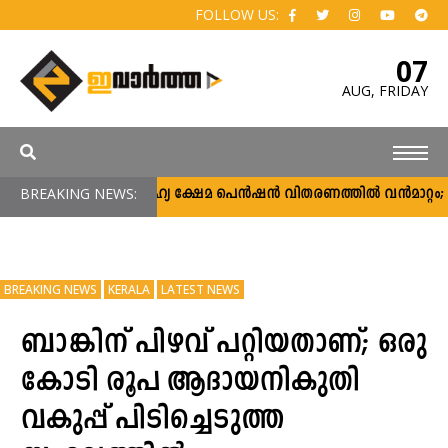
FOLLOW US:
07
AUG,
FRIDAY
BREAKING NEWS:
സാമൂഹ്യ ക്ഷേമ പെൻഷൻ വിതരണത്തിൽ വൻമാറ്റം; വീട
BREAKING NEWS
KERALA
LATEST NEWS
ബാങ്കിന് പിഴവ് പറ്റിയതാണ്; ഒരു
കോടി രൂപ ആദായനികുതി
വകുപ്പ് പിടിച്ചെടുത്ത