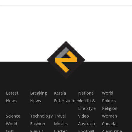
Latest
Breaking
Kerala
National
World
News
News
Entertainment
Health &
Politics
Life Style
Religion
Science
Technology
Travel
Video
Women
World
Fashion
Movies
Australia
Canada
Gulf
Kuwait
Cricket
Football
Alappuzha