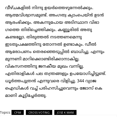
വീഴ്ചകളിൽ നിന്നു ഉയർത്തെഴുന്നേൽക്കും.
ആത്മവിശ്വാസമുണ്ട്. അം​ഗത്വ ക്യാംപെയ്ൻ ഉടൻ
ആരംഭിക്കും. അകന്നുപോയ അടിസ്ഥാന വിഭാ​
ഗത്തെ തിരിച്ചെത്തിക്കും. കണ്ണൂരിൽ അതു
കണ്ടല്ലോ. തിരുത്തൽ നടത്തണമെന്നു
ഇടതുപക്ഷത്തിനു തോന്നൽ ഉണ്ടാകും. ഡീൽ
ആരോപണം തെരഞ്ഞെടുപ്പിൽ ബാധിച്ചു. എന്നും
മുന്നണി മാറിക്കൊണ്ടിരിക്കാനാകില്ല.
വികസനത്തിനു ജനകീയ മുഖം വന്നില്ല.
എതിരാളികൾ പല തന്ത്രങ്ങളും ഉപയോ​ഗിച്ചിട്ടുണ്ട്.
ധൂർത്തപുത്രൻ എന്നുവരെ വിളിച്ചു. 344 വ്യാജ
ഐഡികൾ വച്ച് പരിഹസിച്ചുവെന്നും ജോസ് കെ
മാണി കൂട്ടിച്ചേർത്തു.
Topics:
CPIM
CROSS VOTING
JOSE K MANI