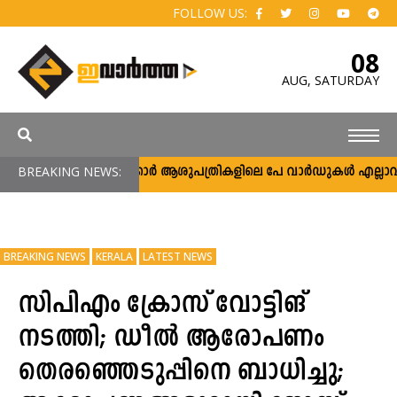
FOLLOW US:
08
AUG,
SATURDAY
BREAKING NEWS:
സർക്കാർ ആശുപത്രികളിലെ പേ വാർഡുകൾ എല്ലാവർക്കും
BREAKING NEWS
KERALA
LATEST NEWS
സിപിഎം ക്രോസ് വോട്ടിങ്
നടത്തി; ഡീൽ ആരോപണം
തെരഞ്ഞെടുപ്പിനെ ബാധിച്ചു;