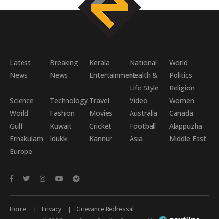
Latest
Breaking
Kerala
National
World
News
News
Entertainment
Health &
Politics
Life Style
Religion
Science
Technology
Travel
Video
Women
World
Fashion
Movies
Australia
Canada
Gulf
Kuwait
Cricket
Football
Alappuzha
Ernakulam
Idukki
Kannur
Asia
Middle East
Europe
Home
Privacy
Grievance Redressal