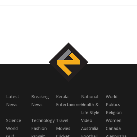
Latest
Breaking
Kerala
National
World
News
News
Entertainment
Health &
Politics
Life Style
Religion
Science
Technology
Travel
Video
Women
World
Fashion
Movies
Australia
Canada
Gulf
Kuwait
Cricket
Football
Alappuzha