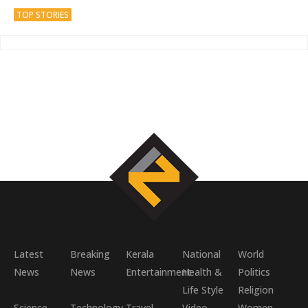
TOP STORIES
Latest
Breaking
Kerala
National
World
News
News
Entertainment
Health &
Politics
Life Style
Religion
Science
Technology
Travel
Video
Women