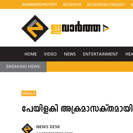
#FARMERSPROTEST
#COVID19
#COVIDVACCINE2021
#
HOME
VIDEO
NEWS
ENTERTAINMENT
HE
BREAKING NEWS:
KERALA
പേയിളകി അക്രമാസക്തമായി 
NEWS DESK