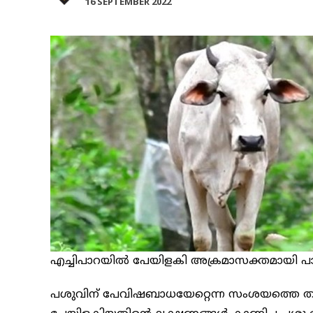
16 SEPTEMBER 2022
എച്ചിപാറയിൽ പേയിളകി അക്രമാസക്തമായി പാഞ്
പശുവിന് പേവിഷബാധയേറ്റെന്ന സംശയത്തെ തുടര്‍ന