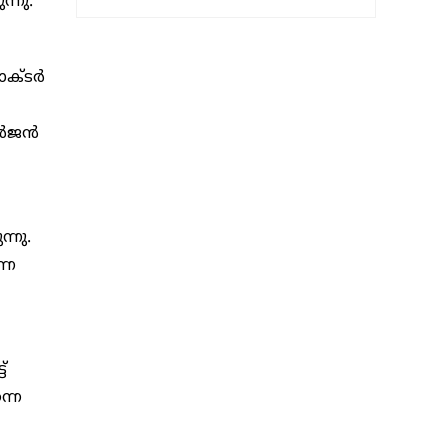
്നു.
്ടര്‍
‍ജന്‍
്നു.
്ന
്
്നെ