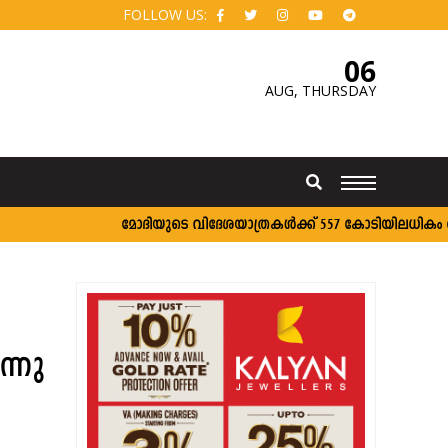
FOLLOW US:
06
AUG,
THURSDAY
മോദിയുടെ വിദേശയാത്രകൾക്ക് 557 കോടിയിലധികം ചെലവ്; 
്നു