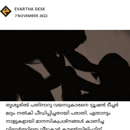
EVARTHA DESK
7 NOVEMBER 2022
തൃശൂരിൽ പതിനാറു വയസുകാരനെ ട്യൂഷന്‍ ടീച്ചർ
മദ്യം നല്‍കി പീഡിപ്പിച്ചതായി പരാതി. ഏതാനും
നാളുകളായി മാനസികപ്രശ്‌നങ്ങൾ കാണിച്ച
വിദ്യാർത്ഥിയെ വീട്ടുകാർ കൗൺസിലിംഗിന്