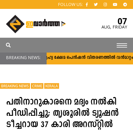
FOLLOW US:
07
AUG,
FRIDAY
BREAKING NEWS:
സാമൂഹ്യ ക്ഷേമ പെൻഷൻ വിതരണത്തിൽ വൻമാറ്റം; വീ
BREAKING NEWS
CRIME
KERALA
പതിനാറുകാരനെ മദ്യം നല്‍കി
പീഡിപ്പിച്ചു; തൃശൂരിൽ ട്യൂഷന്‍
ടീച്ചറായ 37 കാരി അറസ്റ്റിൽ