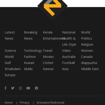
Latest
Breaking
Kerala
National
World
News
News
Entertainment
Health &
Politics
Life Style
Religion
Science
Technology
Travel
Video
Women
World
Fashion
Movies
Australia
Canada
Gulf
Kuwait
Cricket
Football
Alappuzha
Ernakulam
Idukki
Kannur
Asia
Middle East
Europe
Home
Privacy
Grievance Redressal