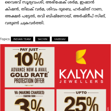
വൈഭവ് സൂര്യവംശി, അഭിഷേക് ശര്‍മ, ഇഷാന്‍
കിഷന്‍, തിലക് വര്‍മ, ശിവം ദുബെ, ഹര്‍ഷിത് റാണ,
അക്ഷര്‍ പട്ടേല്‍, രവി ബിഷ്‌ണോയ്, അര്‍ഷ്ദീപ് സിങ്,
വരുണ്‍ ചക്രവര്‍ത്തി.
Topics:
INDIAN TEAM
SACHIN
VAIBHAV