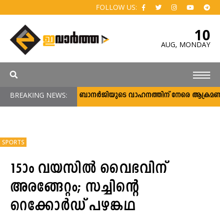
FOLLOW US:
10
AUG,
MONDAY
BREAKING NEWS:
മമതാ ബാനര്‍ജിയുടെ വാഹനത്തിന് നേരെ ആക്രമണം; പ്രത
SPORTS
15ാം വയസിൽ വൈഭവിന്
അരങ്ങേറ്റം; സച്ചിന്റെ
റെക്കോർഡ് പഴങ്കഥ