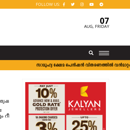
FOLLOW US:
07
AUG,
FRIDAY
സാമൂഹ്യ ക്ഷേമ പെൻഷൻ വിതരണത്തിൽ വൻമാറ്റം; വ
ൽ തൃഷ
ഷ
ം റീ