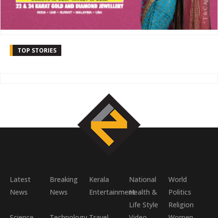
TOP STORIES
Latest
Breaking
Kerala
National
World
News
News
Entertainment
Health &
Politics
Life Style
Religion
Science
Technology
Travel
Video
Women