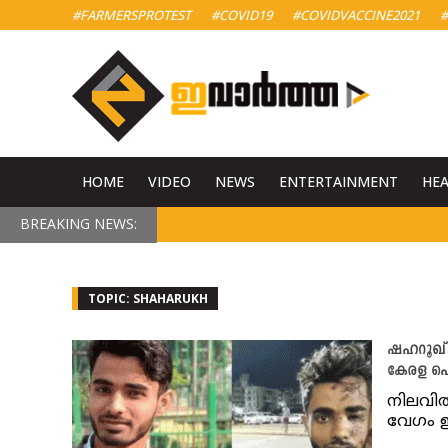
#FARMERSPROTEST
#COVID19
#COVIDVACCINE2021
#
HOME
VIDEO
NEWS
ENTERTAINMENT
HE
BREAKING NEWS:
TOPIC: SHAHARUKH
ഷഹറൂഖ് ക
കേരള പ
നിലവിൽ
വേഗം ഇ