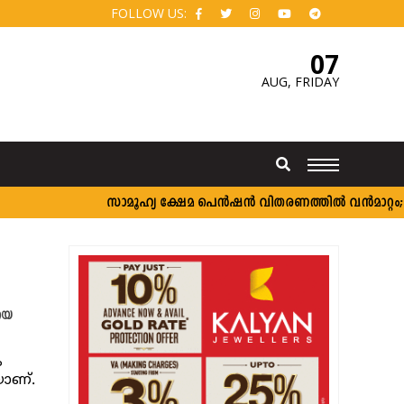
FOLLOW US:
07
AUG,
FRIDAY
സാമൂഹ്യ ക്ഷേമ പെൻഷൻ വിതരണത്തിൽ വൻമാറ്റം; വീ
യെ
ം
ാണ്.