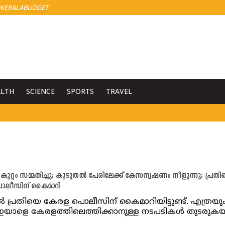
KERALABUDGET
ALTH
SCIENCE
SPORTS
TRAVEL
ുറ്റം സമ്മതിച്ചു; കൂടുതൽ പേരിലേക്ക് കേസന്വഷണം നീളുന്നു; പ്രതി
ൊലീസിന് കൈമാറി
 പ്രതിയെ കേരള പൊലീസിന് കൈമാറിയിട്ടുണ്ട്. എത്രയു
യാളെ കേരളത്തിലെത്തിക്കാനുള്ള നടപടികൾ തുടരുകയ