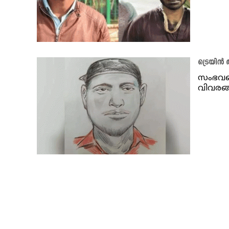
ട്രെയിൻ
സംഭവത്ത
വിവരങ്ങ