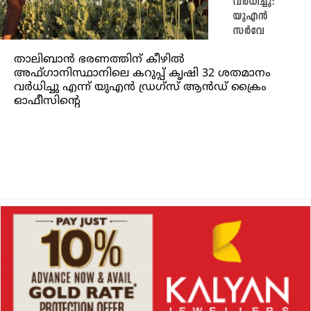
വർധിച്ചു:
യുഎൻ
സർവേ
താലിബാൻ ഭരണത്തിന് കീഴിൽ
അഫ്ഗാനിസ്ഥാനിലെ കറുപ്പ് കൃഷി 32 ശതമാനം
വർധിച്ചു എന്ന് യുഎൻ ഡ്രഗ്‌സ് ആൻഡ് ക്രൈം
ഓഫീസിന്റെ