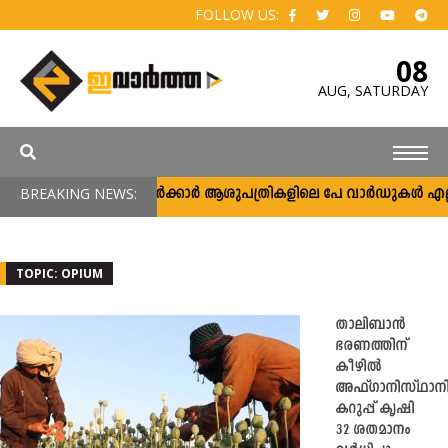
FOLLOW US:
08
AUG,
SATURDAY
BREAKING NEWS:
സർക്കാർ ആശുപത്രികളിലെ പേ വാർഡുകൾ എല്ലാവർക
TOPIC: OPIUM
താലിബാൻ
ഭരണത്തിന്
കീഴിൽ
അഫ്ഗാനിസ്ഥാന
കറുപ്പ് കൃഷി
32 ശതമാനം