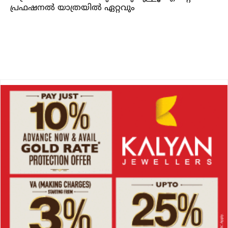
പ്രഫഷനൽ യാത്രയിൽ ഏറ്റവും