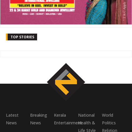
TOP STORIES
Latest
Breaking
Kerala
National
World
News
News
Entertainment
Health &
Politics
Life Style
Religion