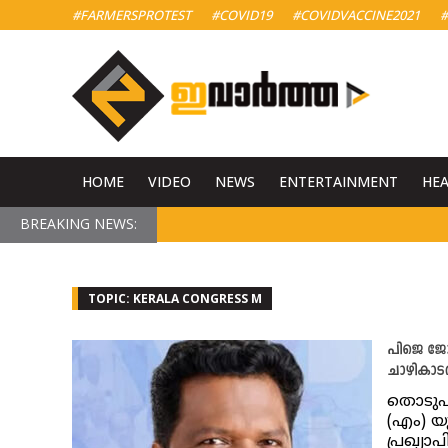
#FARMERSPROTEST
#COVID19
#COVIDVACCINE2021
#
HOME
VIDEO
NEWS
ENTERTAINMENT
HE
BREAKING NEWS:
TOPIC: KERALA CONGRESS M
പിജെ ജോ
ചാഴികാടന്
തൊടുപു
(എം) 
പ്രഖ്യാ