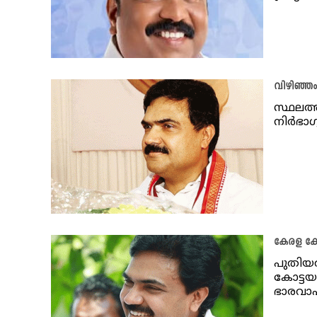
വിഴിഞ്ഞ
സ്ഥലത്
നിർഭാഗ
കേരള കോ
പുതിയത
കോട്ടയ
ഭാരവാഹ