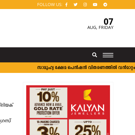
FOLLOW US:
07
AUG,
FRIDAY
സാമൂഹ്യ ക്ഷേമ പെൻഷൻ വിതരണത്തിൽ വൻമാറ്റം; വീ
ിറിയക്
്രസ്