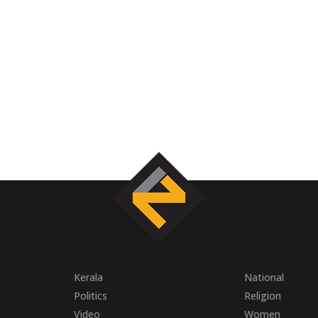
Kerala
National
Politics
Religion
Video
Women