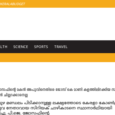
KERALABUDGET
ALTH
SCIENCE
SPORTS
TRAVEL
സഫിന്‍റെ മകൻ അപുവിനെതിരെ ജോസ് കെ മാണി കളത്തിലിറക്കിയ സ
‍ ചില്ലറക്കാരനല്ല
ഴ മണ്ഡലം പിടിക്കാനുള്ള ലക്ഷ്യത്തോടെ കേരളാ കോൺഗ
യുവ നേതാവായ സിറിയക് ചാഴികാടനെ സ്ഥാനാർഥിയായി
പിച്ചു. പി.ജെ. ജോസഫിന്റെ