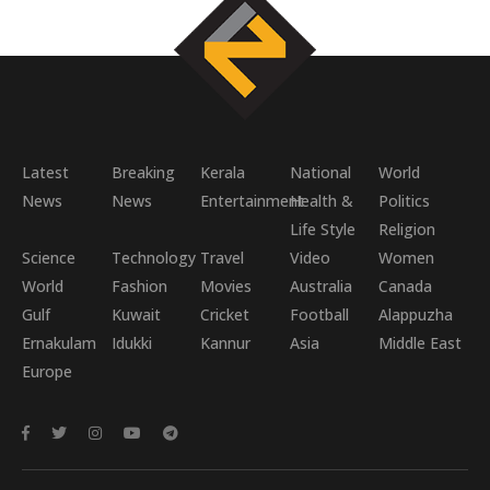
Latest
Breaking
Kerala
National
World
News
News
Entertainment
Health &
Politics
Life Style
Religion
Science
Technology
Travel
Video
Women
World
Fashion
Movies
Australia
Canada
Gulf
Kuwait
Cricket
Football
Alappuzha
Ernakulam
Idukki
Kannur
Asia
Middle East
Europe