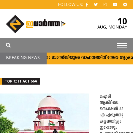
FOLLOW US:
10
AUG,
MONDAY
BREAKING NEWS:
മമതാ ബാനര്‍ജിയുടെ വാഹനത്തിന് നേരെ ആക്രമണം; പ്
TOPIC: IT ACT 66A
ഐടി
ആക്ടിലെ
സെക്ഷൻ 66
എ എടുത്തു
കളഞ്ഞിട്ടും
ഇപ്പോഴും