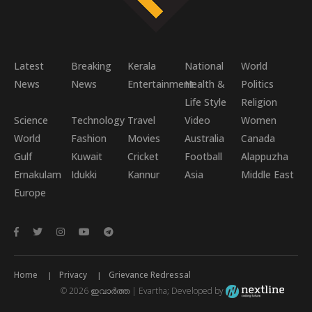
Latest
Breaking
Kerala
National
World
News
News
Entertainment
Health &
Politics
Life Style
Religion
Science
Technology
Travel
Video
Women
World
Fashion
Movies
Australia
Canada
Gulf
Kuwait
Cricket
Football
Alappuzha
Ernakulam
Idukki
Kannur
Asia
Middle East
Europe
Home
Privacy
Grievance Redressal
© 2026 ഇവാർത്ത | Evartha; Developed by