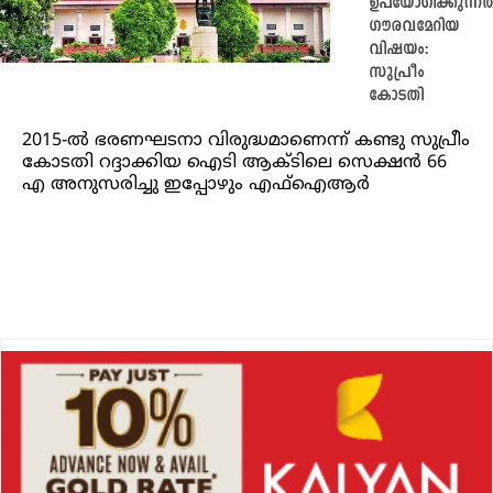
ഉപയോഗിക്കുന്നത
ഗൗരവമേറിയ
വിഷയം:
സുപ്രീം
കോടതി
2015-ൽ ഭരണഘടനാ വിരുദ്ധമാണെന്ന് കണ്ടു സുപ്രീം
കോടതി റദ്ദാക്കിയ ഐടി ആക്ടിലെ സെക്ഷൻ 66
എ അനുസരിച്ചു ഇപ്പോഴും എഫ്‌ഐആർ