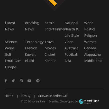
Latest
Breaking
Kerala
National
World
News
News
Entertainment
Health &
Politics
Life Style
Religion
Science
Technology
Travel
Video
Women
World
Fashion
Movies
Australia
Canada
Gulf
Kuwait
Cricket
Football
Alappuzha
Ernakulam
Idukki
Kannur
Asia
Middle East
Europe
Home
Privacy
Grievance Redressal
© 2026 ഇവാർത്ത | Evartha; Developed by