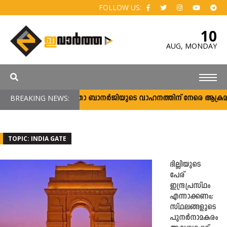
FOLLOW US:
10
AUG,
MONDAY
BREAKING NEWS:
മമതാ ബാനര്‍ജിയുടെ വാഹനത്തിന് നേരെ ആക്രമണം; പ്
TOPIC: INDIA GATE
ദില്ലിയുടെ
പേര്
ഇന്ദ്രപ്രസ്ഥം
എന്നാക്കണം;
സ്ഥലങ്ങളുടെ
പുനര്‍നാമകരം