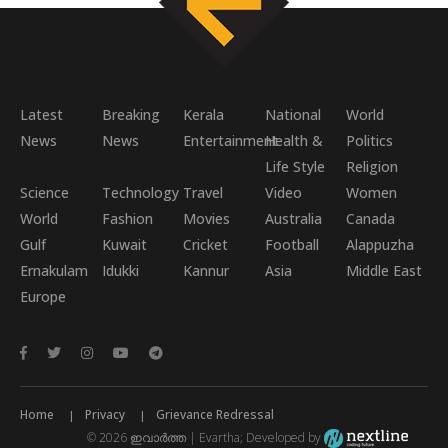
Latest
Breaking
Kerala
National
World
News
News
Entertainment
Health &
Politics
Life Style
Religion
Science
Technology
Travel
Video
Women
World
Fashion
Movies
Australia
Canada
Gulf
Kuwait
Cricket
Football
Alappuzha
Ernakulam
Idukki
Kannur
Asia
Middle East
Europe
Home
Privacy
Grievance Redressal
© 2026 ഇവാർത്ത | Evartha; Developed by