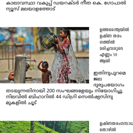
കാലാവസ്ഥാ വകുപ്പ് ഡയറക്ടർ നീത കെ. ഗോപാൽ
ന്യൂസ് മലയാളത്തോട്
ഉത്തരേന്ത്യയിൽ
ഉഷ്ണ തരം​
ഗത്തിൽ
മരിച്ചവരുടെ
എണ്ണം 50
ആയി
ഇതിനുപുറമെ
ജല
ദുരുപയോഗം
തടയുന്നതിനായി 200 സംഘങ്ങളേയും നിയോഗിച്ചു.
നിലവിൽ ബിഹാറിൽ 44 ഡിഗ്രി സെൽഷ്യസിനു
മുകളിൽ ചൂട്
ഉഷ്ണതരംഗസാധ്
തൊഴിൽ