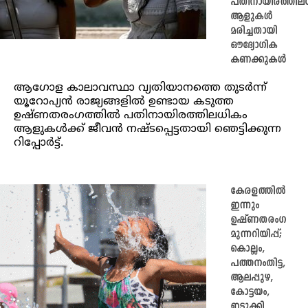
പതിനായിരത്തില
ആളുകൾ
മരിച്ചതായി
ഔദ്യോഗിക
കണക്കുകൾ
ആഗോള കാലാവസ്ഥാ വ്യതിയാനത്തെ തുടർന്ന്
യൂറോപ്യൻ രാജ്യങ്ങളിൽ ഉണ്ടായ കടുത്ത
ഉഷ്ണതരംഗത്തിൽ പതിനായിരത്തിലധികം
ആളുകൾക്ക് ജീവൻ നഷ്ടപ്പെട്ടതായി ഞെട്ടിക്കുന്ന
റിപ്പോർട്ട്.
കേരളത്തിൽ
ഇന്നും
ഉഷ്ണതരംഗ
മുന്നറിയിപ്പ്;
കൊല്ലം,
പത്തനംതിട്ട,
ആലപ്പുഴ,
കോട്ടയം,
ഇടുക്കി