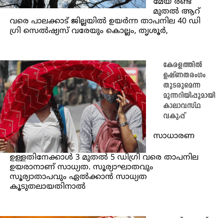
മേയ് രണ്ട്
മുതൽ ആറ്
വരെ പാലക്കാട് ജില്ലയിൽ ഉയർന്ന താപനില 40 ഡി​
ഗ്രി സെൽഷ്യസ് വരേയും കൊല്ലം, തൃശൂർ,
കേരളത്തിൽ
ഉഷ്‌ണതരംഗം
തുടരുമെന്ന
മുന്നറിയിപ്പുമായി
കാലാവസ്ഥ
വകുപ്പ്
സാധാരണ
ഉള്ളതിനേക്കാൾ 3 മുതൽ 5 ഡിഗ്രി വരെ താപനില
ഉയരാനാണ് സാധ്യത. സൂര്യാഘാതവും
സൂര്യാതാപവും ഏൽക്കാൻ സാധ്യത
കൂടുതലായതിനാൽ