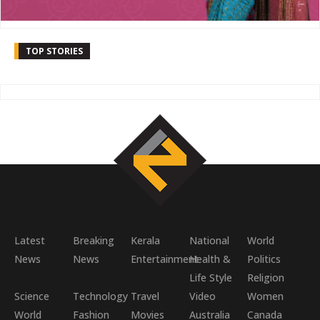
TOP STORIES
Latest
Breaking
Kerala
National
World
News
News
Entertainment
Health &
Politics
Life Style
Religion
Science
Technology
Travel
Video
Women
World
Fashion
Movies
Australia
Canada