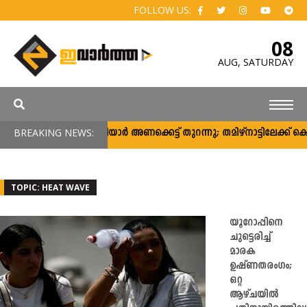
FOLLOW US:
08
AUG,
SATURDAY
BREAKING NEWS:
മുല്ലപ്പെരിയാര്‍ അണക്കെട്ട് തുറന്നു; തമിഴ്‌നാട്ടിലേക്ക് കൊ
TOPIC: HEAT WAVE
യൂറോപ്പിനെ
ചുട്ടെരിച്ച്
മാരക
ഉഷ്ണതരംഗം;
ഒറ്റ
ആഴ്ചയിൽ