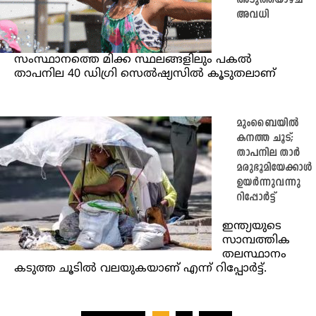
അടുത്തയാഴ്ച
അവധി
സംസ്ഥാനത്തെ മിക്ക സ്ഥലങ്ങളിലും പകൽ
താപനില 40 ഡിഗ്രി സെൽഷ്യസിൽ കൂടുതലാണ്
മുംബൈയിൽ
കനത്ത ചൂട്;
താപനില താർ
മരുഭൂമിയേക്കാൾ
ഉയർന്നുവന്നു
റിപ്പോർട്ട്
ഇന്ത്യയുടെ
സാമ്പത്തിക
തലസ്ഥാനം
കടുത്ത ചൂടിൽ വലയുകയാണ് എന്ന് റിപ്പോർട്ട്.