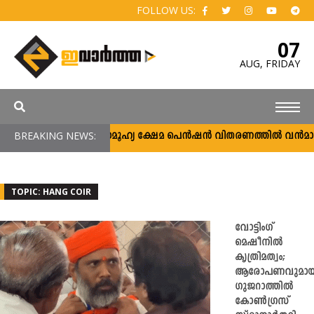
FOLLOW US:
07
AUG,
FRIDAY
BREAKING NEWS:
സാമൂഹ്യ ക്ഷേമ പെൻഷൻ വിതരണത്തിൽ വൻമാറ്റം;
TOPIC: HANG COIR
വോട്ടിംഗ്
മെഷീനിൽ
കൃത്രിമത്വം;
ആരോപണവുമായ
ഗുജറാത്തിൽ
കോൺഗ്രസ്