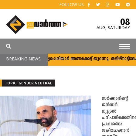
FOLLOW US:
08
AUG,
SATURDAY
BREAKING NEWS:
മുല്ലപ്പെരിയാര്‍ അണക്കെട്ട് തുറന്നു; തമിഴ്‌നാട്ട
TOPIC: GENDER NEUTRAL
സർക്കാരിന്റെ
ജൻഡർ
ന്യൂട്രൽ
പരിപാടിക്കെതിര
പ്രചാരണം
ശക്തമാക്കാൻ