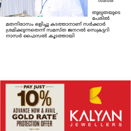
സമസ്ത
തുല്യതയുടെ
പേരിൽ
മതനിരാസം ഒളിച്ചു കടത്താനാണ് സർക്കാർ
ശ്രമിക്കുന്നതെന്ന് സമസ്ത ജനറൽ സെക്രട്ടറി
നാസർ ഫൈസൽ കൂടത്തായി