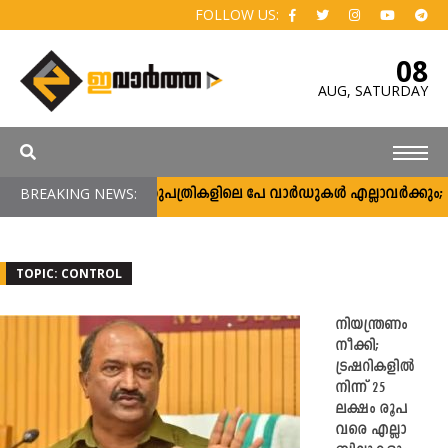
FOLLOW US:
08
AUG,
SATURDAY
BREAKING NEWS:
സർക്കാർ ആശുപത്രികളിലെ പേ വാർഡുകൾ എല്ലാവർക്കും; വരുമ
TOPIC: CONTROL
നിയന്ത്രണം
നീക്കി;
ട്രഷറികളിൽ
നിന്ന് 25
ലക്ഷം രൂപ
വരെ എല്ലാ