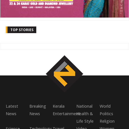
TOP STORIES
Latest
Breaking
Kerala
National
World
News
News
Entertainment
Health &
Politics
Life Style
Religion
Science
Technology
Travel
Video
Women