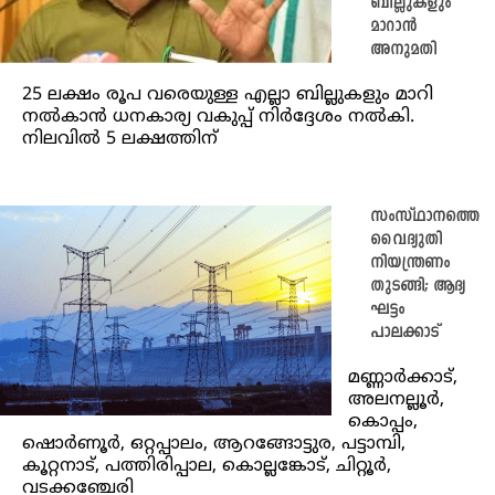
ബില്ലുകളും
മാറാൻ
അനുമതി
25 ലക്ഷം രൂപ വരെയുള്ള എല്ലാ ബില്ലുകളും മാറി
നൽകാൻ ധനകാര്യ വകുപ്പ് നിർദ്ദേശം നൽകി.
നിലവിൽ 5 ലക്ഷത്തിന്
സംസ്ഥാനത്തെ
വൈദ്യുതി
നിയന്ത്രണം
തുടങ്ങി; ആദ്യ
ഘട്ടം
പാലക്കാട്
മണ്ണാർക്കാട്,
അലനല്ലൂർ,
കൊപ്പം,
ഷൊർണൂർ, ഒറ്റപ്പാലം, ആറങ്ങോട്ടുര, പട്ടാമ്പി,
കൂറ്റനാട്, പത്തിരിപ്പാല, കൊല്ലങ്കോട്, ചിറ്റൂർ,
വടക്കഞ്ചേരി