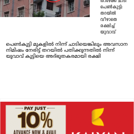
താഴേക്ക് ചാടി
പെൺകുട്ടി;
തറയിൽ
വീഴാതെ
രക്ഷിച്ച്
യുവാവ്
പെൺകുട്ടി മുകളിൽ നിന്ന് ചാടിയെങ്കിലും അവസാന
നിമിഷം നേരിട്ട് തറയിൽ പതിക്കുന്നതിൽ നിന്ന്
യുവാവ് കുട്ടിയെ അദ്ഭുതകരമായി രക്ഷി