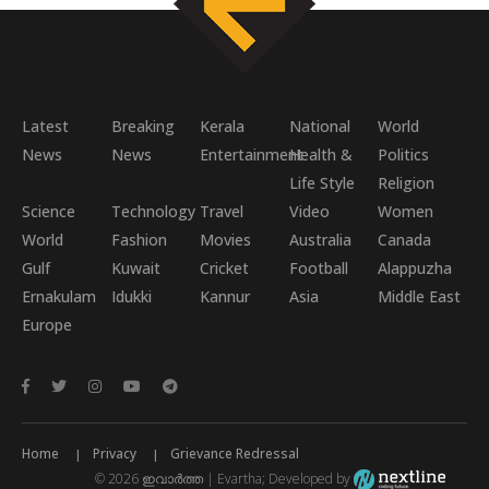
Latest
Breaking
Kerala
National
World
News
News
Entertainment
Health &
Politics
Life Style
Religion
Science
Technology
Travel
Video
Women
World
Fashion
Movies
Australia
Canada
Gulf
Kuwait
Cricket
Football
Alappuzha
Ernakulam
Idukki
Kannur
Asia
Middle East
Europe
Home
Privacy
Grievance Redressal
© 2026 ഇവാർത്ത | Evartha; Developed by