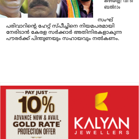
കഴിയില്ല: വി ടി
ബൽറാം
സംഘ്
പരിവാറിന്റെ ഹേറ്റ് സ്പീച്ചിനെ നിയമപരമായി
നേരിടാൻ കേരള സർക്കാർ അതിനിരകളാകുന്ന
പൗരർക്ക് പിന്തുണയും സഹായവും നൽകണം.