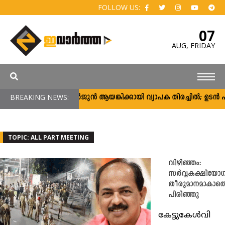
FOLLOW US:
07
AUG,
FRIDAY
BREAKING NEWS:
അർജുൻ ആയങ്കിക്കായി വ്യാപക തിരച്ചിൽ; ഉടൻ പിടി
TOPIC: ALL PART MEETING
വിഴിഞ്ഞം:
സര്‍വ്വകക്ഷിയോ
തീരുമാനമാകാത
പിരിഞ്ഞു
കേട്ടുകേള്‍വി