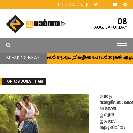
FOLLOW US:
08
AUG,
SATURDAY
BREAKING NEWS:
സർക്കാർ ആശുപത്രികളിലെ പേ വാർഡുകൾ എല്ലാവർക്
TOPIC: ADUJEVITHAM
വെറും
നാലുദിവസംകൊണ്
50 കോടി
ക്ലബ്ബില്‍
ഇടംനേടി
ആടുജീവിതം