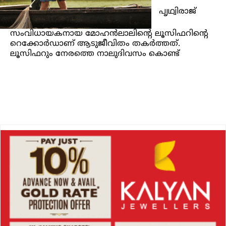
പൃഥ്വിരാജ്
സംവിധായകനായ മോഹൻലാലിന്റെ ലൂസിഫറിന്റെ
റെക്കോര്‍ഡാണ് ആടുജീവിതം തകര്‍ത്തത്.
ലൂസിഫറും നേരത്തെ നാലുദിവസം കൊണ്ട്