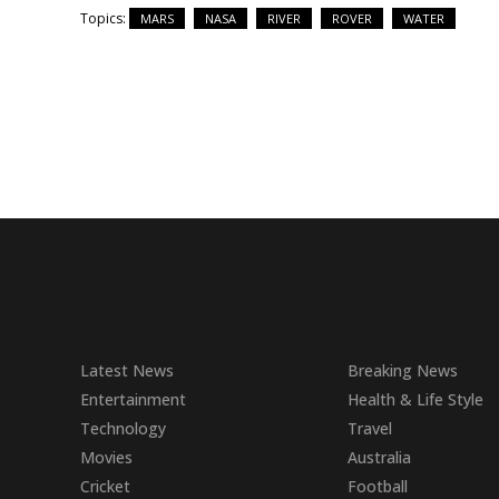
Topics:
MARS
NASA
RIVER
ROVER
WATER
Latest News
Breaking News
Entertainment
Health & Life Style
Technology
Travel
Movies
Australia
Cricket
Football