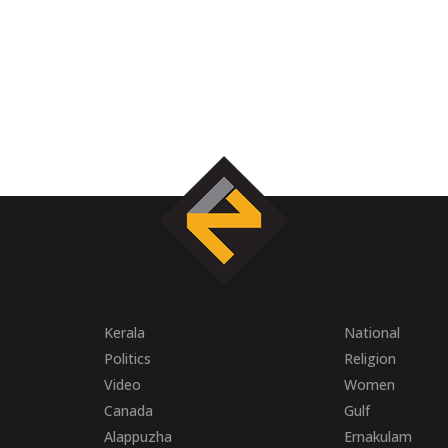
Kerala
National
Politics
Religion
Video
Women
Canada
Gulf
Alappuzha
Ernakulam