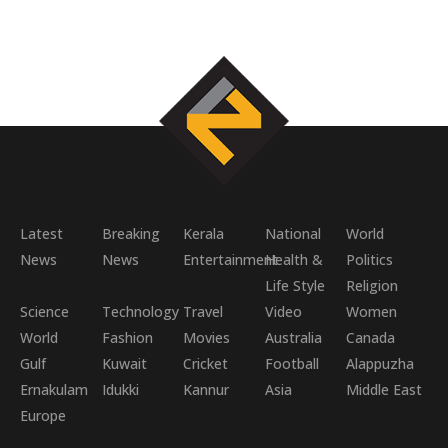
Latest
Breaking
Kerala
National
World
News
News
Entertainment
Health &
Politics
Life Style
Religion
Science
Technology
Travel
Video
Women
World
Fashion
Movies
Australia
Canada
Gulf
Kuwait
Cricket
Football
Alappuzha
Ernakulam
Idukki
Kannur
Asia
Middle East
Europe