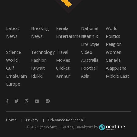
Latest
Breaking
Kerala
National
World
News
News
Entertainment
Health &
Politics
Life Style
Religion
Science
Technology
Travel
Video
Women
World
Fashion
Movies
Australia
Canada
Gulf
Kuwait
Cricket
Football
Alappuzha
Ernakulam
Idukki
Kannur
Asia
Middle East
Europe
Home
Privacy
Grievance Redressal
© 2026 ഇവാർത്ത | Evartha; Developed by