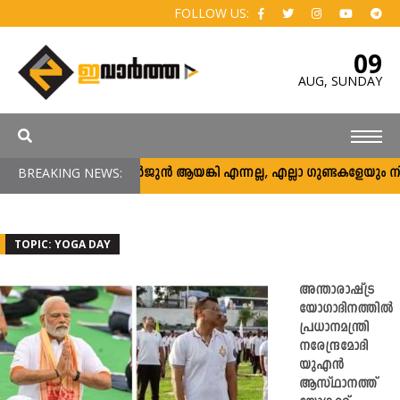
FOLLOW US:
09
AUG,
SUNDAY
BREAKING NEWS:
അര്‍ജുന്‍ ആയങ്കി എന്നല്ല, എല്ലാ ഗുണ്ടകളേയും നിലയ്ക്
TOPIC: YOGA DAY
അന്താരാഷ്ട്ര
യോഗാദിനത്തിൽ
പ്രധാനമന്ത്രി
നരേന്ദ്രമോദി
യുഎൻ
ആസ്ഥാനത്ത്