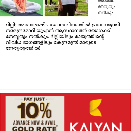
യോഗക്ക്
നേതൃത്വം
നൽകും
ദില്ലി: അന്താരാഷ്ട്ര യോഗാദിനത്തിൽ പ്രധാനമന്ത്രി
നരേന്ദ്രമോദി യുഎൻ ആസ്ഥാനത്ത് യോഗക്ക്
നേതൃത്വം നൽകും. ദില്ലിയിലും രാജ്യത്തിന്റെ
വിവിധ ഭാഗങ്ങളിലും കേന്ദ്രമന്ത്രിമാരുടെ
നേതൃത്വത്തിൽ