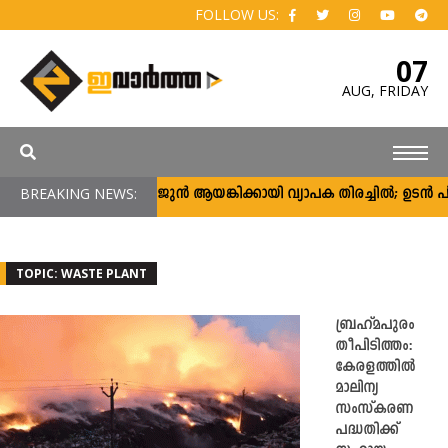
FOLLOW US:
07
AUG,
FRIDAY
BREAKING NEWS:
അർജുൻ ആയങ്കിക്കായി വ്യാപക തിരച്ചിൽ; ഉടൻ പിടിക
TOPIC: WASTE PLANT
ബ്രഹ്മപുരം
തീപിടിത്തം:
കേരളത്തിൽ
മാലിന്യ
സംസ്കരണ
പദ്ധതിക്ക്