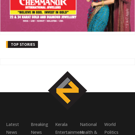
TOP STORIES
Latest
Breaking
Kerala
National
World
News
News
Entertainment
Health &
Politics