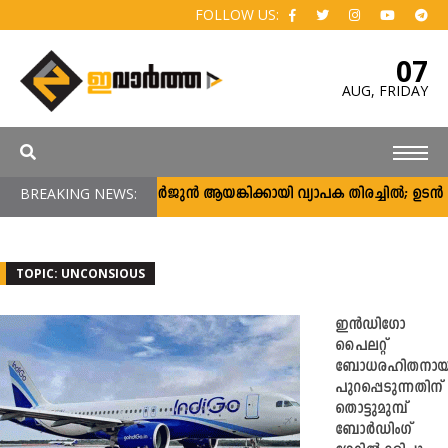
FOLLOW US:
07
AUG,
FRIDAY
BREAKING NEWS:
അർജുൻ ആയങ്കിക്കായി വ്യാപക തിരച്ചിൽ; ഉടൻ പിടി
TOPIC: UNCONSIOUS
ഇൻഡിഗോ
പൈലറ്റ്
ബോധരഹിതനായി
പുറപ്പെടുന്നതിന്
തൊട്ടുമുമ്പ്
ബോർഡിംഗ്