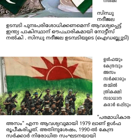
നൽകി
സിന്ധു
നദീജല
ഉടമ്പടി പുനഃപരിശോധിക്കണമെന്ന് ആവശ്യപ്പെട്ട്
ഇന്ത്യ പാകിസ്ഥാന് ഔപചാരികമായി നോട്ടീസ്
നൽകി . സിന്ധു നദീജല ഉടമ്പടിയുടെ (ഐഡബ്ല്യുടി)
ഉൾഫയും
കേന്ദ്രവും
അസം
സർക്കാരും
തമ്മിൽ
ത്രികക്ഷി
സമാധാന
കരാർ ഒപ്പിടും
"പരമാധികാര
അസം" എന്ന ആവശ്യവുമായി 1979 ലാണ് ഉൾഫ
രൂപീകരിച്ചത്. അതിനുശേഷം, 1990-ൽ കേന്ദ്ര
സർക്കാർ നിരോധിത സംഘടനയായി