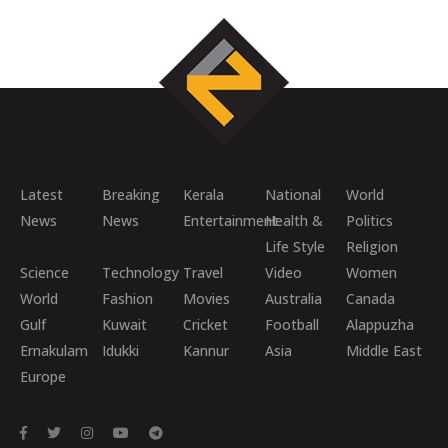
Latest
Breaking
Kerala
National
World
News
News
Entertainment
Health &
Politics
Life Style
Religion
Science
Technology
Travel
Video
Women
World
Fashion
Movies
Australia
Canada
Gulf
Kuwait
Cricket
Football
Alappuzha
Ernakulam
Idukki
Kannur
Asia
Middle East
Europe