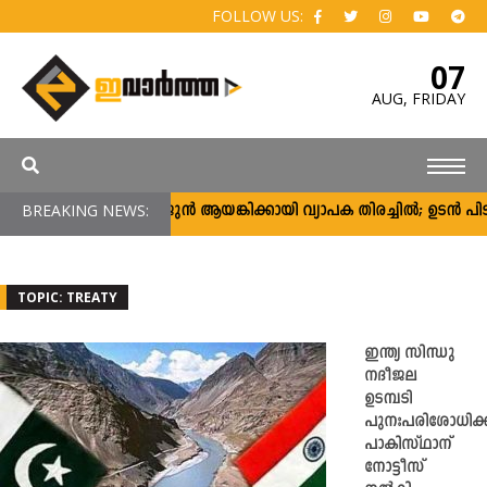
FOLLOW US:
07
AUG,
FRIDAY
BREAKING NEWS:
അർജുൻ ആയങ്കിക്കായി വ്യാപക തിരച്ചിൽ; ഉടൻ പിടികൂട
TOPIC: TREATY
ഇന്ത്യ സിന്ധു
നദീജല
ഉടമ്പടി
പുനഃപരിശോധിക്ക
പാകിസ്ഥാന്
നോട്ടീസ്