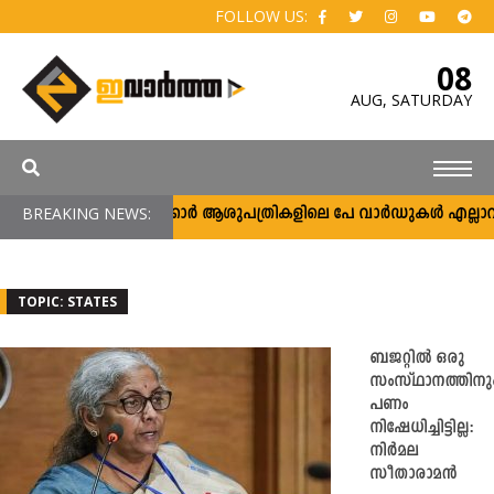
FOLLOW US:
08
AUG,
SATURDAY
BREAKING NEWS:
സർക്കാർ ആശുപത്രികളിലെ പേ വാർഡുകൾ എല്ലാവർക്കു
TOPIC: STATES
ബജറ്റിൽ ഒരു
സംസ്ഥാനത്തിനു
പണം
നിഷേധിച്ചിട്ടില്ല:
നിർമല
സീതാരാമൻ