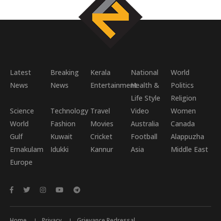
Latest
Breaking
Kerala
National
World
News
News
Entertainment
Health &
Politics
Life Style
Religion
Science
Technology
Travel
Video
Women
World
Fashion
Movies
Australia
Canada
Gulf
Kuwait
Cricket
Football
Alappuzha
Ernakulam
Idukki
Kannur
Asia
Middle East
Europe
Home
Privacy
Grievance Redressal