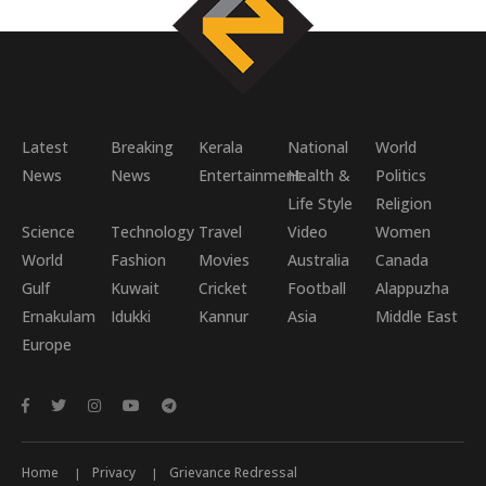
Latest
Breaking
Kerala
National
World
News
News
Entertainment
Health &
Politics
Life Style
Religion
Science
Technology
Travel
Video
Women
World
Fashion
Movies
Australia
Canada
Gulf
Kuwait
Cricket
Football
Alappuzha
Ernakulam
Idukki
Kannur
Asia
Middle East
Europe
Home
Privacy
Grievance Redressal