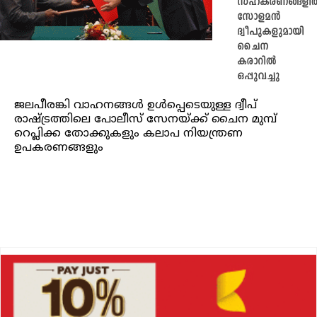
സഹകരണങ്ങളി
സോളമൻ
ദ്വീപുകളുമായി
ചൈന
കരാറിൽ
ഒപ്പുവച്ചു
ജലപീരങ്കി വാഹനങ്ങൾ ഉൾപ്പെടെയുള്ള ദ്വീപ്
രാഷ്ട്രത്തിലെ പോലീസ് സേനയ്ക്ക് ചൈന മുമ്പ്
റെപ്ലിക്ക തോക്കുകളും കലാപ നിയന്ത്രണ
ഉപകരണങ്ങളും