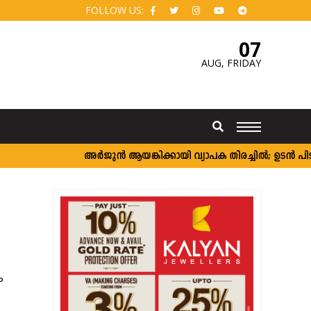
FOLLOW US:
07
AUG,
FRIDAY
അർജുൻ ആയങ്കിക്കായി വ്യാപക തിരച്ചിൽ; ഉടൻ പിടികൂട
ം