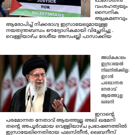
പാലസ്തീൻ
വംശഹത്യയും
സൈനിക
ആക്രമണവും
ആരോപിച്ച് നിക്കരാഗ്വ ഇസ്രായേലുമായുള്ള
നയതന്ത്രബന്ധം ഔദ്യോഗികമായി വിച്ഛേദിച്ചു .
വെള്ളിയാഴ്ച ദേശീയ അസംബ്ലി പാസാക്കിയ
അധികകാലം
ഇസ്രായേൽ
നിലനിൽക്കില്ല:
ഇറാൻ
പരമോന്നത
നേതാവ്
ആയത്തുല്ല
ഖമേനി
ഇറാൻ്റെ
പരമോന്നത നേതാവ് ആയത്തുല്ല അലി ഖമേനി
തൻ്റെ അപൂർവമായ വെള്ളിയാഴ്ച പ്രഭാഷണത്തിൽ
ഇസ്രായേലിനെതിരായ ഫലസ്തീൻ, ലെബനീസ്