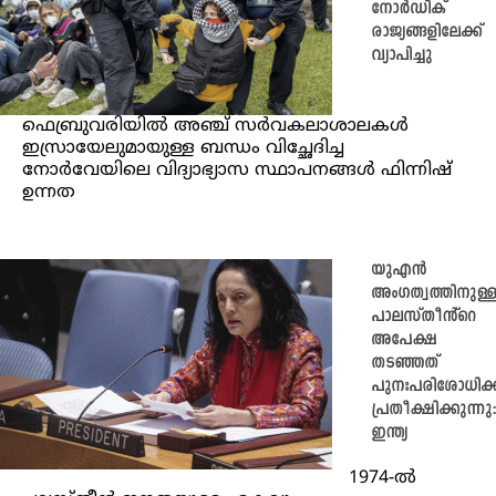
നോർഡിക്
രാജ്യങ്ങളിലേക്ക്
വ്യാപിച്ചു
ഫെബ്രുവരിയിൽ അഞ്ച് സർവകലാശാലകൾ
ഇസ്രായേലുമായുള്ള ബന്ധം വിച്ഛേദിച്ച
നോർവേയിലെ വിദ്യാഭ്യാസ സ്ഥാപനങ്ങൾ ഫിന്നിഷ്
ഉന്നത
യുഎൻ
അംഗത്വത്തിനുള്
പാലസ്തീൻ്റെ
അപേക്ഷ
തടഞ്ഞത്
പുനഃപരിശോധിക്കു
പ്രതീക്ഷിക്കുന്നു
ഇന്ത്യ
1974-ൽ