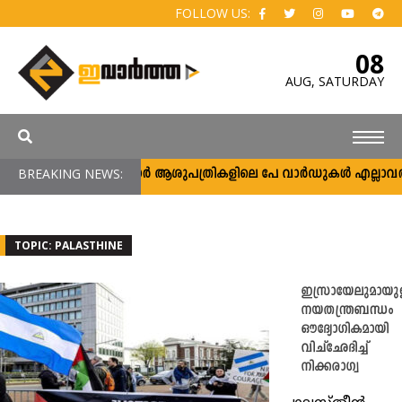
FOLLOW US:
08
AUG,
SATURDAY
BREAKING NEWS:
സർക്കാർ ആശുപത്രികളിലെ പേ വാർഡുകൾ എല്ലാവർക്കും; വ
TOPIC: PALASTHINE
ഇസ്രായേലുമായുള
നയതന്ത്രബന്ധം
ഔദ്യോഗികമായി
വിച്ഛേദിച്ച്
നിക്കരാഗ്വ