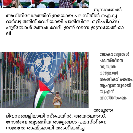
ഇസ്രായേൽ
അധിനിവേശത്തിന് ഇരയായ പലസ്തീൻ ഐക്യ
ദാർഢ്യത്തിന് വേദിയായി പാരിസിലെ ഒളിംപിക്സ്
ഫുട്ബോൾ മത്സര വേദി. ഇന്ന് നടന്ന ഇ​സ്രയേ​ൽ-​മാ​
ലി
ലോകരാജ്യങ്ങൾ
പലസ്തീനെ
സ്വതന്ത്ര
രാജ്യമായി
അംഗീകരിക്കണം;
ആഹ്വാനവുമായി
യുഎ‍ൻ
വിദഗ്ധസംഘം
അടുത്ത
ദിവസങ്ങളിലായി സ്പെയിന്‍, അയർലന്‍ഡ്,
നോർവെ തുടങ്ങിയ രാജ്യങ്ങള്‍ പലസ്തീനെ
സ്വതന്ത്ര രാഷ്ട്രമായി അംഗീകരിച്ച