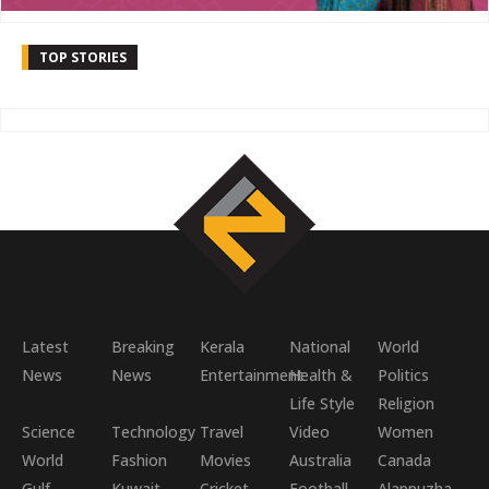
TOP STORIES
Latest
Breaking
Kerala
National
World
News
News
Entertainment
Health &
Politics
Life Style
Religion
Science
Technology
Travel
Video
Women
World
Fashion
Movies
Australia
Canada
Gulf
Kuwait
Cricket
Football
Alappuzha