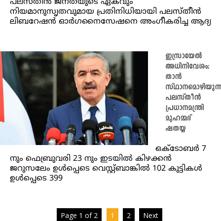
പലസ്തീൻ ജനതയുടെ ഏകവും
നിയമാനുസൃതവുമായ പ്രതിനിധിയായി പലസ്തീൻ
ലിബറേഷൻ ഓർഗനൈസേഷനെ അംഗീകരിച്ച ആദ്യ
ഇസ്രായേൽ
അധിനിവേശം;
താൻ
സ്ഥാനമൊഴിയുന്
പലസ്തീൻ
പ്രധാനമന്ത്രി
മുഹമ്മദ്
ഷതയ്യ
ഒക്‌ടോബർ 7
നും ഫെബ്രുവരി 23 നും ഇടയിൽ കിഴക്കൻ
ജറുസലേം ഉൾപ്പെടെ വെസ്റ്റ്ബാങ്കിൽ 102 കുട്ടികൾ
ഉൾപ്പെടെ 399
Page 1 of 2
1
2
Next