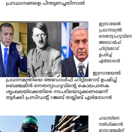
പ്രസ്ഥാനങ്ങളെ പിന്തുണച്ചതിനാൽ
ഇസ്രായേൽ
പ്രധാനമന്ത്രി
നെതന്യാഹുവിന
അഡോൾഫ്
ഹിറ്റ്‌ലറോട്
ഉപമിച്ച്
എർദോഗൻ
ഇസ്രായേൽ
പ്രധാനമന്ത്രിയെ അഡോൾഫ് ഹിറ്റ്‌ലറോട് ഉപമിച്ച്
ബെഞ്ചമിൻ നെതന്യാഹുവിൻ്റെ കൊലപാതക
ശൃംഖലയ്‌ക്കെതിരെ നടപടിയെടുക്കണമെന്ന്
തുർക്കി പ്രസിഡൻ്റ് റജബ് തയ്യിബ് എർദോഗൻ
ഹമാസിനെ
നശിപ്പിക്കാൻ
ഇസ്രായേലിന്