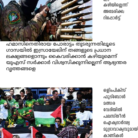
കഴിയില്ലെന്ന്
അമേരിക്ക;
റിപ്പോർട്ട്
ഹമാസിനെതിരായ പോരാട്ടം തുടരുന്നതിലൂടെ
ഗാസയിൽ ഇസ്രായേലിന് തങ്ങളുടെ പ്രധാന
ലക്ഷ്യങ്ങളൊന്നും കൈവരിക്കാൻ കഴിയുമെന്ന്
യുഎസ് സർക്കാർ വിശ്വസിക്കുന്നില്ലെന്ന് ആഭ്യന്തര
വൃത്തങ്ങളെ
ഒളിംപിക്സ്
ഫുട്ബോൾ
മത്സര
വേദിയിൽ
പലസ്തീൻ
ഐക്യദാർഢ്യ
മുദ്രാവാക്യവുമായ
കാ​ണി​ക​ൾ