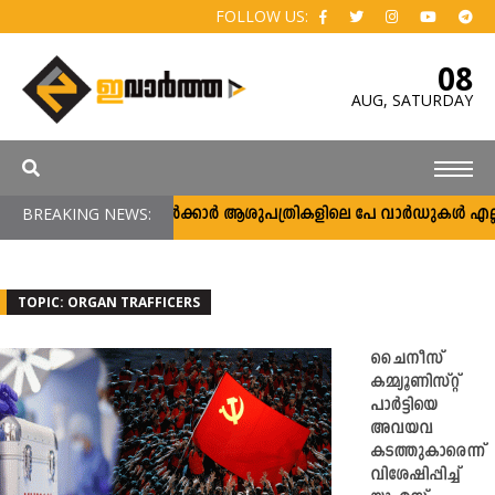
FOLLOW US:
08
AUG,
SATURDAY
BREAKING NEWS:
സർക്കാർ ആശുപത്രികളിലെ പേ വാർഡുകൾ എല്ലാവർക
TOPIC: ORGAN TRAFFICERS
ചൈനീസ്
കമ്മ്യൂണിസ്റ്റ്
പാർട്ടിയെ
അവയവ
കടത്തുകാരെന്ന്
വിശേഷിപ്പിച്ച്