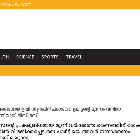
KERALABUDGET
ALTH
SCIENCE
SPORTS
TRAVEL
‍ വംശജനായ ഋഷി സുനകിന് പരാജയം; ബ്രിട്ടന്റെ മൂന്നാം വനിതാ
ത്രിയായി ലിസ് ട്രസ്
റെ പ്രക്ഷുബ്ധമായ മൂന്ന് വർഷത്തെ ഭരണത്തിന് ശേ
ൽ വിഭജിക്കപ്പെട്ട ഒരു പാർട്ടിയെ അവർ നന്നാക്കണം
ണ് മറ്റൊരു