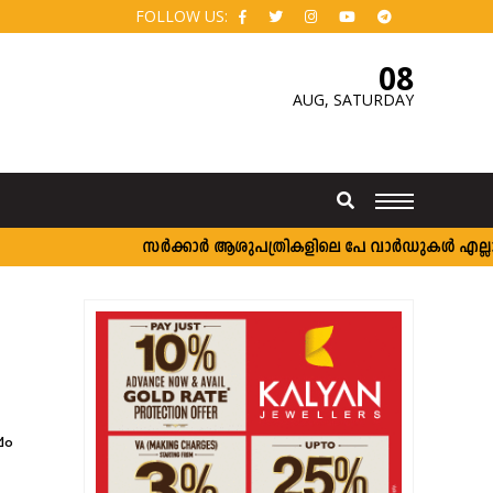
FOLLOW US:
08
AUG,
SATURDAY
സർക്കാർ ആശുപത്രികളിലെ പേ വാർഡുകൾ എല്ലാവർക്
ഷം