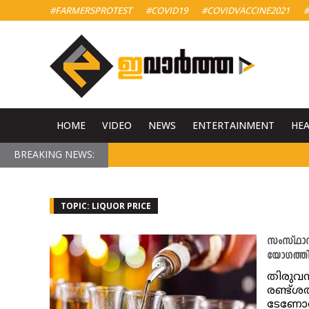
#FARMERSPROTEST
#COVID19
#COVIDVACCINE2021
#
HOME
VIDEO
NEWS
ENTERTAINMENT
HE
BREAKING NEWS:
TOPIC: LIQUOR PRICE
സംസ്ഥാനത്
യോഗത്തി
തിരുവന
രണ്ട്ശ
ടേണോവര