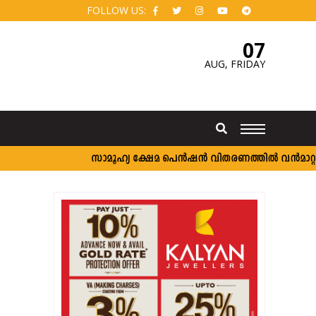
FOLLOW US:
07
AUG,
FRIDAY
സാമൂഹ്യ ക്ഷേമ പെൻഷൻ വിതരണത്തിൽ വൻമാറ്റം; വ