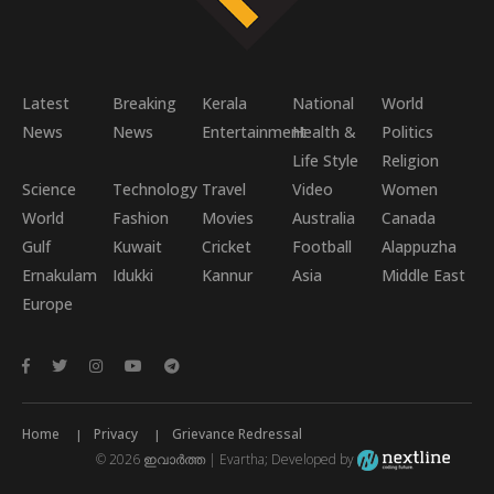
Latest
Breaking
Kerala
National
World
News
News
Entertainment
Health &
Politics
Life Style
Religion
Science
Technology
Travel
Video
Women
World
Fashion
Movies
Australia
Canada
Gulf
Kuwait
Cricket
Football
Alappuzha
Ernakulam
Idukki
Kannur
Asia
Middle East
Europe
Home
Privacy
Grievance Redressal
© 2026 ഇവാർത്ത | Evartha; Developed by