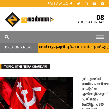
FOLLOW US:
08
AUG,
SATURDAY
BREAKING NEWS:
സർക്കാർ ആശുപത്രികളിലെ പേ വാർഡുകൾ എല്ലാവർക്
TOPIC: JITHENDRA CHAUDARI
ത്രിപുരയിൽ
അധികാരത്തിലെ
രാഷ്ട്രീയ
എതിരാളികളോട്
പ്രതികാരം
ചെയ്യില്ല; പഴയ