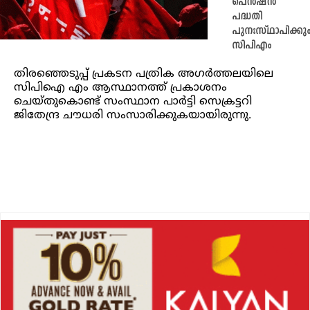
പെൻഷൻ
പദ്ധതി
പുനഃസ്ഥാപിക്കും
സിപിഎം
തിരഞ്ഞെടുപ്പ് പ്രകടന പത്രിക അഗർത്തലയിലെ
സിപിഐ എം ആസ്ഥാനത്ത് പ്രകാശനം
ചെയ്തുകൊണ്ട് സംസ്ഥാന പാർട്ടി സെക്രട്ടറി
ജിതേന്ദ്ര ചൗധരി സംസാരിക്കുകയായിരുന്നു.