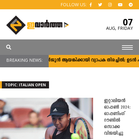
FOLLOW US:
07
AUG,
FRIDAY
BREAKING NEWS:
അർജുൻ ആയങ്കിക്കായി വ്യാപക തിരച്ചിൽ; ഉടൻ പിടി
TOPIC: ITALIAN OPEN
ഇറ്റാലിയൻ
ഓപ്പൺ 2024:
ഓപ്പണിംഗ്
റൗണ്ടിൽ
ഒസാക്ക
വിജയിച്ചു