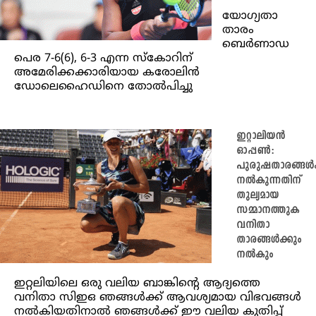
യോഗ്യതാ
താരം
ബെർണാഡ
പെര 7-6(6), 6-3 എന്ന സ്കോറിന്
അമേരിക്കക്കാരിയായ കരോലിൻ
ഡോലെഹൈഡിനെ തോൽപിച്ചു
ഇറ്റാലിയൻ
ഓപ്പൺ:
പുരുഷതാരങ്ങൾക്
നൽകുന്നതിന്
തുല്യമായ
സമ്മാനത്തുക
വനിതാ
താരങ്ങൾക്കും
നൽകും
ഇറ്റലിയിലെ ഒരു വലിയ ബാങ്കിന്റെ ആദ്യത്തെ
വനിതാ സിഇഒ ഞങ്ങൾക്ക് ആവശ്യമായ വിഭവങ്ങൾ
നൽകിയതിനാൽ ഞങ്ങൾക്ക് ഈ വലിയ കുതിപ്പ്