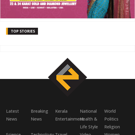
TOP STORIES
Latest
Breaking
Kerala
National
World
News
News
Entertainment
Health &
Politics
Life Style
Religion
Science
Technology
Travel
Video
Women