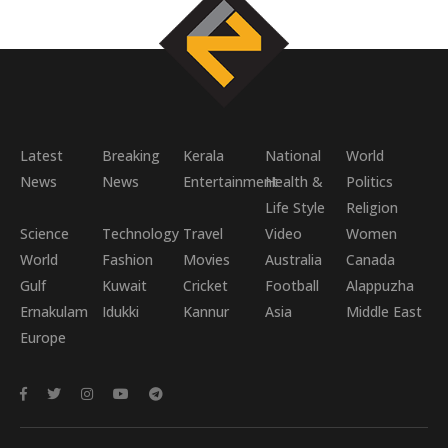
Latest
Breaking
Kerala
National
World
News
News
Entertainment
Health &
Politics
Life Style
Religion
Science
Technology
Travel
Video
Women
World
Fashion
Movies
Australia
Canada
Gulf
Kuwait
Cricket
Football
Alappuzha
Ernakulam
Idukki
Kannur
Asia
Middle East
Europe