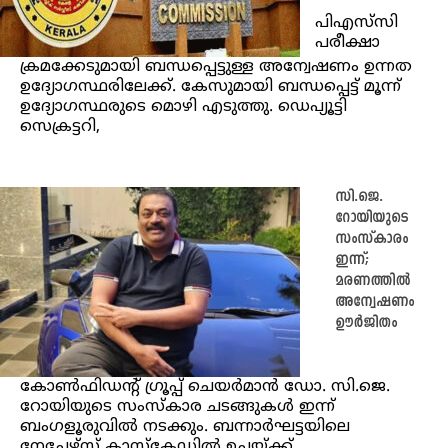
പിഎസ്‍സി
പരീക്ഷാ
ക്രമക്കേടുമായി ബന്ധപ്പെട്ടുള്ള അന്വേഷണം ഉന്നത
ഉദ്യോഗസ്ഥരിലേക്ക്. കേസുമായി ബന്ധപ്പെട്ട് മൂന്ന്
ഉദ്യോഗസ്ഥരുടെ മൊഴി എടുത്തു. ഡെപ്യൂട്ടി
സെക്രട്ടറി,
സി.ജെ.
റോയിയുടെ
സംസ്കാരം
ഇന്ന്;
മരണത്തിൽ
അന്വേഷണം
ഊർജിതം
കോൺഫിഡന്റ് ഗ്രൂപ്പ് ചെയർമാൻ ഡോ. സി.ജെ.
റോയിയുടെ സംസ്കാര ചടങ്ങുകൾ ഇന്ന്
ബംഗളൂരുവിൽ നടക്കും. ബന്നാർഘട്ടയിലെ
നേച്ചേഴ്‌സ് കാസ്കേഡിൽ ഉച്ചയ്ക്ക്