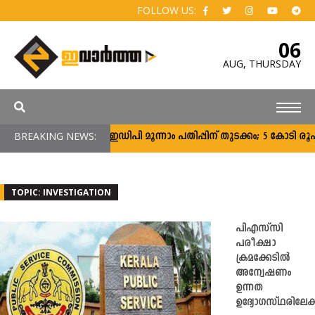
FOLLOW US:
06
AUG,
THURSDAY
BREAKING NEWS:
സി‌എംഇഡിപി മൂന്നാം പതിപ്പിന് തുടക്കം; 5 കോടി രൂപ വര
TOPIC: INVESTIGATION
പിഎസ്‍സി
പരീക്ഷാ
ക്രമക്കേടിൽ
അന്വേഷണം
ഉന്നത
ഉദ്യോഗസ്ഥരിലേക്