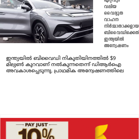
ഏറ്റവും
വലിയ
വൈദ്യുത
വാഹന
നിർമ്മാതാക്കളായ
ബിവൈഡിക്കെത
ഇന്ത്യയിൽ
അന്വേഷണം
ഇന്ത്യയിൽ ബിവൈഡി നികുതിയിനത്തിൽ $9
മില്യൺ കുറവാണ് നൽകുന്നതെന്ന് ഡിആർഐ
അവകാശപ്പെടുന്നു. പ്രാഥമിക അന്വേഷണത്തിലെ