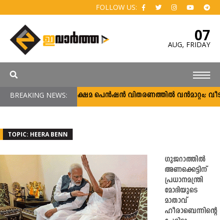
FOLLOW US:
07
AUG,
FRIDAY
BREAKING NEWS:
സാമൂഹ്യ ക്ഷേമ പെൻഷൻ വിതരണത്തിൽ വൻമാറ്റം; വീടുക
TOPIC: HEERA BENN
ഗുജറാത്തിൽ
അണക്കെട്ടിന്
പ്രധാനമന്ത്രി
മോദിയുടെ
മാതാവ്
ഹീരാബെന്നിന്റെ