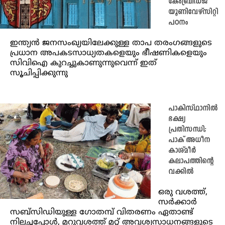
കേംബ്രിഡ്ജ്
യൂണിവേഴ്‌സിറ്റി
പഠനം
ഇന്ത്യൻ ജനസംഖ്യയിലേക്കുള്ള താപ തരംഗങ്ങളുടെ
പ്രധാന അപകടസാധ്യതകളെയും ഭീഷണികളെയും
സി‌വി‌ഐ കുറച്ചുകാണുന്നുവെന്ന് ഇത്
സൂചിപ്പിക്കുന്നു
പാകിസ്ഥാനിൽ
ഭക്ഷ്യ
പ്രതിസന്ധി;
പാക് അധീന
കാശ്മീർ
കലാപത്തിന്റെ
വക്കിൽ
ഒരു വശത്ത്,
സർക്കാർ
സബ്‌സിഡിയുള്ള ഗോതമ്പ് വിതരണം ഏതാണ്ട്
നിലച്ചപ്പോൾ, മറുവശത്ത് മറ്റ് അവശ്യസാധനങ്ങളുടെ