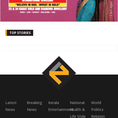
TOP STORIES
Latest
Breaking
Kerala
National
World
News
News
Entertainment
Health &
Politics
Life Style
Religion