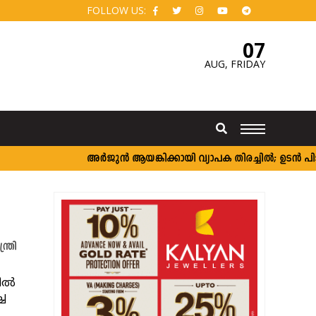
FOLLOW US:
07
AUG,
FRIDAY
അർജുൻ ആയങ്കിക്കായി വ്യാപക തിരച്ചിൽ; ഉടൻ പിടികൂട
്രി
ഡിൽ
ച