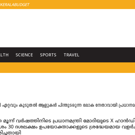
KERALABUDGET
ALTH
SCIENCE
SPORTS
TRAVEL
 ഏറ്റവും കൂടുതൽ ആളുകൾ പിന്തുടരുന്ന ലോക നേതാവായി പ്രധാനമന്ത
 മൂന്ന് വർഷത്തിനിടെ പ്രധാനമന്ത്രി മോദിയുടെ X ഹാൻ
 30 ദശലക്ഷം ഉപയോക്താക്കളുടെ ശ്രദ്ധേയമായ വളർച്
ച്ചതായി