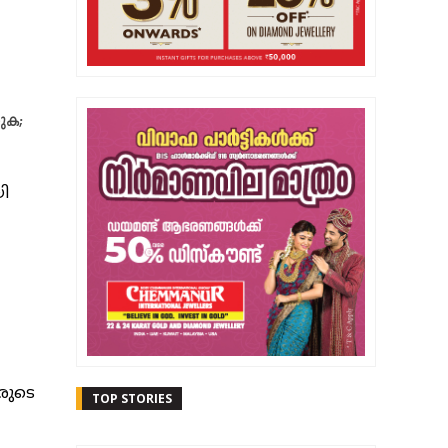
കുക;
ി
രുടെ
TOP STORIES