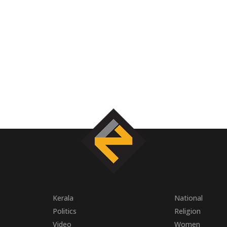
Kerala
National
Politics
Religion
Video
Women