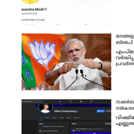
ജനങ്ങളോട
ബിജെപി എ
എംപിമ
വർദ്ധി
പ്രവർത
സക്കർബർ
നൽകാതെ
വിഷമിക
എണ്ണത്