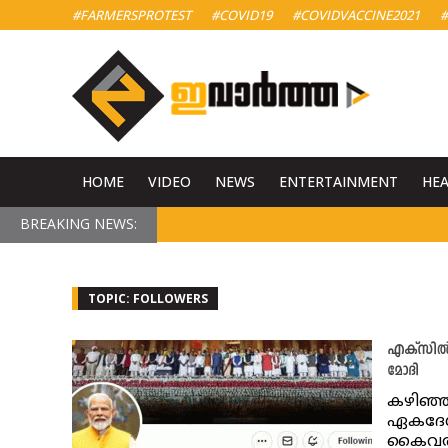
#FARMERSPROTEST
#COVID19
#COVIDVACCINE2021
#
HOME
VIDEO
NEWS
ENTERTAINMENT
HE
BREAKING NEWS:
TOPIC: FOLLOWERS
എക്‌സിൽ
മോദി
കഴിഞ്ഞ
ഏകദേശം
കൈവരി