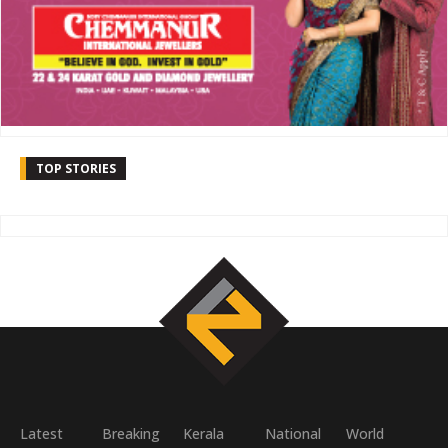
TOP STORIES
Latest
Breaking
Kerala
National
World