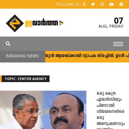
FOLLOW US:
07
AUG,
FRIDAY
BREAKING NEWS:
അർജുൻ ആയങ്കിക്കായി വ്യാപക തിരച്ചിൽ; ഉടൻ പിടിക
TOPIC: CENTER AGENCY
ഒരു കേന്ദ്ര
ഏജൻസിയും
പിണറായി
വിജയനെതിരെ
ഒരു
അന്വേഷണവും