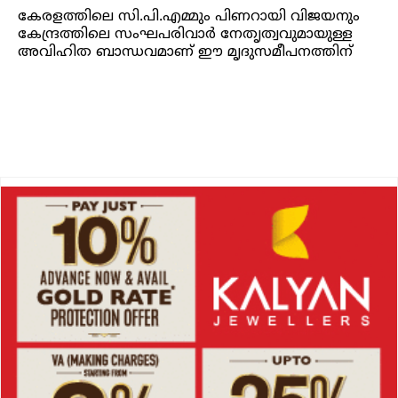
കേരളത്തിലെ സി.പി.എമ്മും പിണറായി വിജയനും
കേന്ദ്രത്തിലെ സംഘപരിവാർ നേതൃത്വവുമായുള്ള
അവിഹിത ബാന്ധവമാണ് ഈ മൃദുസമീപനത്തിന്